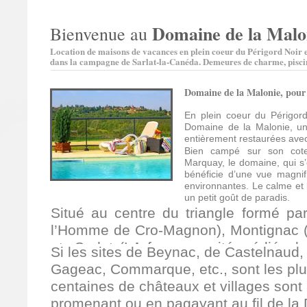
Domaine de la Malo
Bienvenue au
Location de maisons de vacances en plein coeur du Périgord Noir
dans la campagne de Sarlat-la-Canéda. Demeures de charme, piscin
Domaine de la Malonie, pour
En plein coeur du Périgord
Domaine de la Malonie, u
entièrement restaurées avec
Bien campé sur son cotea
Marquay, le domaine, qui s’
bénéficie d’une vue magnif
environnantes. Le calme et l
un petit goût de paradis.
Situé au centre du triangle formé p
l’Homme de Cro-Magnon), Montignac (
et Sarlat (LA fameuse cité médiévale)
Si les sites de Beynac, de Castelnau
emplacement privilégié pour découvr
Gageac, Commarque, etc., sont les pl
et ses trésors.
centaines de châteaux et villages sont
promenant ou en pagayant au fil de la